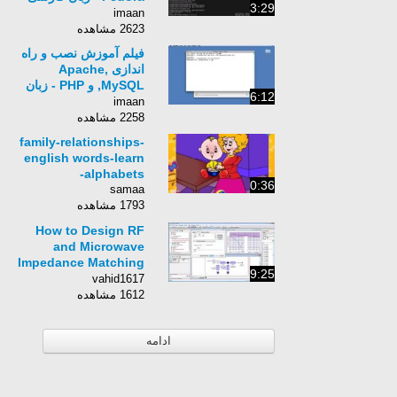
3:29
بخش 48
imaan
2623 مشاهده
فیلم آموزش نصب و راه
اندازی Apache,
MySQL, و PHP - زبان
6:12
انگلیسی - بخش 12
imaan
2258 مشاهده
family-relationships-
english words-learn
alphabets-
0:36
samaa
1793 مشاهده
How to Design RF
and Microwave
Impedance Matching
9:25
Networks
vahid1617
1612 مشاهده
ادامه