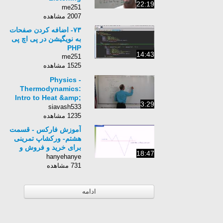
22:19
Comprehension
me251
2007 مشاهده
۷۳- اضافه کردن صفحات
به نویگیشن در پی اچ پی
PHP
14:43
me251
1525 مشاهده
Physics -
Thermodynamics:
Intro to Heat &amp;
3:29
Temp (5 of 6) Heat
siavash533
&amp; Temp Increase
1235 مشاهده
آموزش فارکس - قسمت
هشتم- ورکشاپ تمرینی
برای خرید و فروش و
18:47
بستن معاملات
hanyehanye
731 مشاهده
ادامه