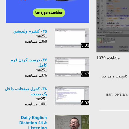
۳۵- کنفیرم ولیدیشن
me251
1368 مشاهده
5:03
مشاهده 1379
۳۷- درست کردن فرم
کامل
me251
8:47
1376 مشاهده
امپیوتر و هر چیز
۳۸- کنترل صفحات، داخل
یک صفحه
iran, persian
me251
6:03
1401 مشاهده
Daily English
Dictation 44 &
Listening