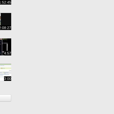
1:52:45
2:08:27
4:57
3:00