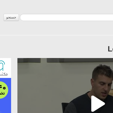
جستجو
L