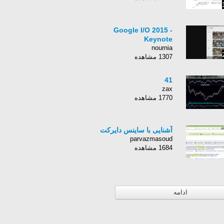
Google I/O 2015 -
Keynote
nournia
1307 مشاهده
41
zax
1770 مشاهده
آشنایی با ساینس دایرکت
parvazmasoud
1684 مشاهده
ادامه