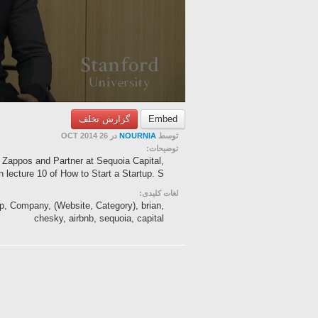
گزارش تخلف
Embed
در 26 OCT 2014
NOURNIA
توسط
توضیحات:
 Zappos and Partner at Sequoia Capital,
n lecture 10 of How to Start a Startup. S...
لغات کلیدی:
p, Company, (Website, Category), brian,
chesky, airbnb, sequoia, capital