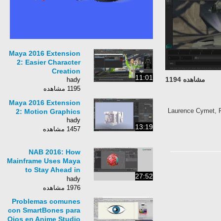
Maya 2016 Extension
2: Easier Character
Creation
11:01
مشاهده 1194
hady
1195 مشاهده
Maya 2016 Extension
Laurence Cymet, P
2: Motion Graphics
hady
13:19
1457 مشاهده
NAB 2016: How
Mainframe Uses Maya
to Stay Ahead in
27:52
Motion Graphics
hady
1976 مشاهده
Problemas comunes
con SmartBones para
Ojos en Anime Studio