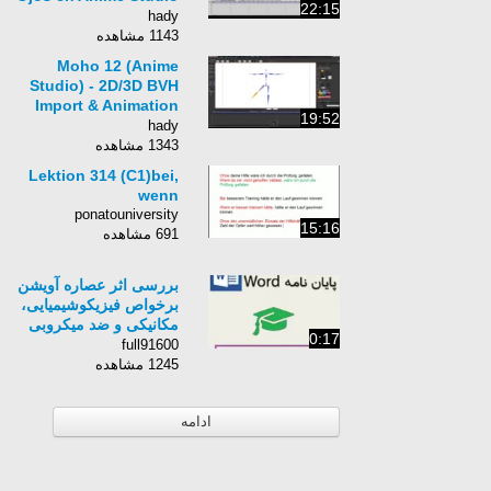
22:15
[Video Respuesta]
hady
1143 مشاهده
Moho 12 (Anime
Studio) - 2D/3D BVH
Import & Animation
19:52
tool
hady
1343 مشاهده
Lektion 314 (C1)bei,
wenn
ponatouniversity
15:16
691 مشاهده
بررسی اثر عصاره آویشن
برخواص فیزیکوشیمیایی،
مکانیکی و ضد میکروبی
0:17
فیلم خوراکی نشاسته
full91600
ساگو
1245 مشاهده
ادامه