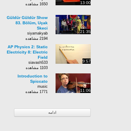
13:00
1650 مشاهده
Güldür Güldür Show
83. Bölüm, Uçak
Skeci
21:35
siyamakyab
2194 مشاهده
AP Physics 2: Static
Electricity 8: Electric
Field
9:57
siavash533
1103 مشاهده
Introduction to
Spiccato
music
11:06
1771 مشاهده
ادامه