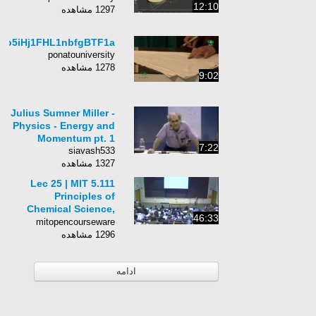
12:10
1297 مشاهده
go5iHj1FHL1nbfgBTF1a
ponatouniversity
1278 مشاهده
9:02
Julius Sumner Miller -
Physics - Energy and
Momentum pt. 1
7:22
siavash533
1327 مشاهده
Lec 25 | MIT 5.111
Principles of
Chemical Science,
46:33
Fall 2005
mitopencourseware
1296 مشاهده
ادامه