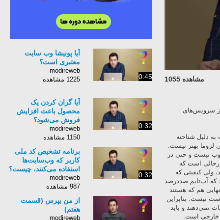
آیا پونیشا وب سایت
معتبری است؟
modireweb
0:45
مشاهده 1055
1225 مشاهده
آیا گران کردن یک
از سرویس‌های
محصول باعث افزایش
فروش می‌شود؟
0:32
modireweb
به دلیل شناحته
1150 مشاهده
ی لزوما بهتر نیست.
برنامه‌ تشخیص کد ملی
خوب نیست و حتی در
کاربر که وب‌سایت‌ها
درحالی است که
استفاده می‌کنند، چیست؟
، ولی کیفیتی که
0:32
modireweb
 که آپ‌تایم صددرصد
987 مشاهده
آنهایی هم که هستند
رست نیست. بنابراین
از من بپرس (قسمت
ت نمی‌دهند و باید
هفتم)
گ خارجی است.
modireweb