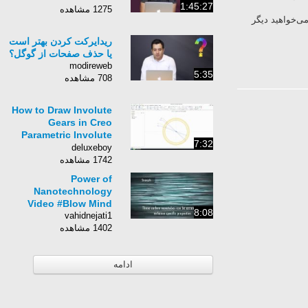
1:45:27
1275 مشاهده
ی‌خواهید دیگر
ریدایرکت کردن بهتر است
یا حذف صفحات از گوگل؟
modireweb
5:35
708 مشاهده
How to Draw Involute
Gears in Creo
Parametric Involute
7:32
Gear Tutorial - Part 1
deluxeboy
1742 مشاهده
Power of
Nanotechnology
Video #Blow Mind
8:08
vahidnejati1
1402 مشاهده
ادامه