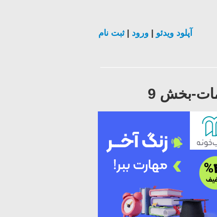
آپلود ویدئو
|
ورود
|
ثبت نام
ات-بخش 9