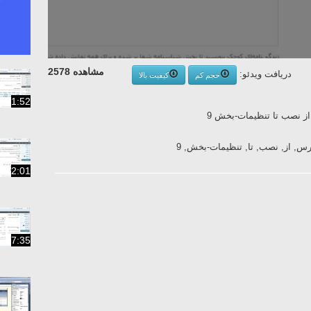
مشاهده 2578
دریافت ویدئو:
حجم کم
کیفیت بالا
1:52
ز نصب تا تنظیمات-بخش 9
رس, از, نصب, تا, تنظیمات-بخش, 9
2:01
7:35