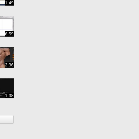
1:49
6:59
2:36
1:38