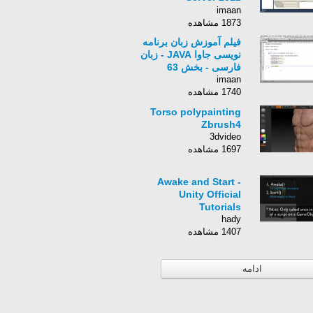
Reporting Services -
imaan
زبان انگلیسی - بخش 21
1873 مشاهده
فیلم آموزش زبان برنامه
نویسی جاوا JAVA - زبان
فارسی - بخش 63
imaan
1740 مشاهده
Torso polypainting
Zbrush4
3dvideo
1697 مشاهده
Awake and Start -
Unity Official
Tutorials
hady
1407 مشاهده
ادامه