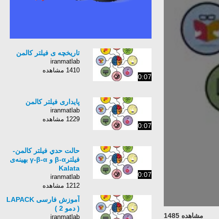
تاریخچه ی فیلتر کالمن
iranmatlab
1410 مشاهده
0:07
پايداری فيلتر کالمن
iranmatlab
1229 مشاهده
0:07
حالت حدي فيلتر کالمن-
فيلترβ-α و γ-β-α بهينه‌ی
Kalata
0:07
iranmatlab
1212 مشاهده
آموزش فارسی LAPACK
( دمو 2 )
مشاهده 1485
iranmatlab