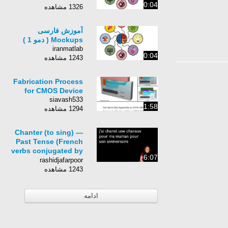
0:04
1326 مشاهده
آموزش فارسی
Mockups ( دمو 1 )
iranmatlab
0:04
1243 مشاهده
Fabrication Process
for CMOS Device
siavash533
1:58
1294 مشاهده
Chanter (to sing) —
Past Tense (French
verbs conjugated by
6:07
Learn French With
rashidjafarpoor
Alexa)
1243 مشاهده
ادامه