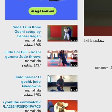
Sode Tsuri Komi
Goshi setup by
Sensei Regan
3:33
mamalitala
مشاهده 1413
1505 مشاهده
Judo For BJJ - Koshi
guruma Judo throws
mamalitala
2:00
1437 مشاهده
uchimata, J
Judo basics: O
goshi, judo
takedowns
2:02
mamalitala
1653 مشاهده
www.youtube.com/watch?
t=PLA2634F38FD4FA7C5
mamalitala