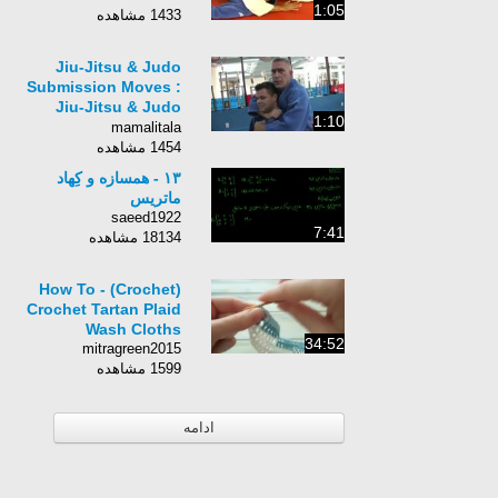
1:05
1433 مشاهده
Jiu-Jitsu & Judo
Submission Moves :
Jiu-Jitsu & Judo
1:10
Submission Moves:
mamalitala
Collar Chokes
1454 مشاهده
۱۳ - همسازه و کِهاد
ماتریس
saeed1922
7:41
18134 مشاهده
(Crochet) How To -
Crochet Tartan Plaid
Wash Cloths
34:52
mitragreen2015
1599 مشاهده
ادامه