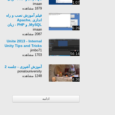
1:07
انگلیسی - بخش 3
imaan
1879 مشاهده
فیلم آموزش نصب و راه
اندازی Apache,
MySQL, و PHP - زبان
6:26
انگلیسی - بخش 34
imaan
2087 مشاهده
Unite 2013 - Internal
Unity Tips and Tricks
jimbo71
56:14
1703 مشاهده
آموزش آشپزی - جلسه 2
ponatouniversity
1248 مشاهده
4:36
ادامه