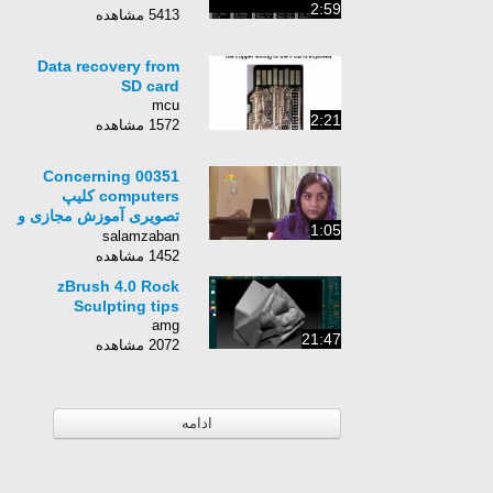
2:59
5413 مشاهده
Data recovery from
SD card
mcu
2:21
1572 مشاهده
00351 Concerning
computers کلیپ
تصویری آموزش مجازی و
1:05
آنلاین مکالمه زبان
salamzaban
انگلیسی
1452 مشاهده
zBrush 4.0 Rock
Sculpting tips
amg
21:47
2072 مشاهده
ادامه