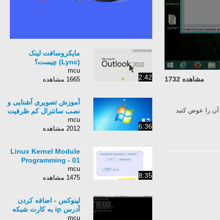
مایکروسافت لینک
(Lync) چیست؟
mcu
2:42
مشاهده 1732
1665 مشاهده
آموزش تصویری آشنایی و
 آن را عوض کنید
نصب سانترال کم ظرفیت
mcu
6:36
2012 مشاهده
Linux Kernel Module
Programming - 01
mcu
8:35
1475 مشاهده
لینوکس - اضافه کردن
آدرس ip به کارت شبکه
mcu