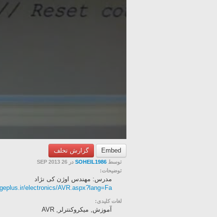
Embed
گزارش تخلف
توسط
SOHEIL1986
در 26 SEP 2013
توضیحات:
مدرس: مهندس اوژن کی نژاد
dgeplus.ir/electronics/AVR.aspx?lang=Fa
لغات کلیدی:
آموزش, میکروکنترلر, AVR