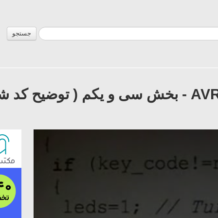
جستجو
آموزش میکروکنترلر AVR - بخش سی و یکم ( توض