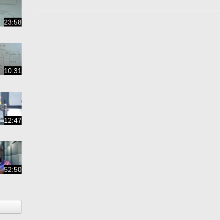
23:58
10:31
12:47
52:50