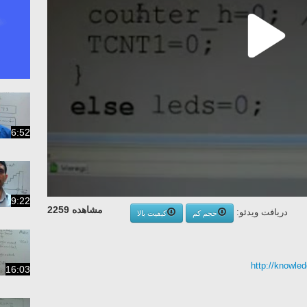
6:52
9:22
مشاهده 2259
دریافت ویدئو:
حجم کم
کیفیت بالا
http://knowle
16:03