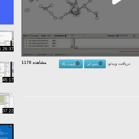
1:26:37
مشاهده 1178
دریافت ویدئو:
حجم کم
کیفیت بالا
45:17
37:22