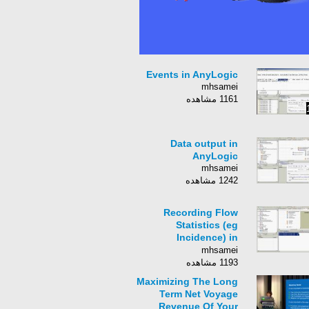
Events in AnyLogic
mhsamei
1161 مشاهده
Data output in
AnyLogic
mhsamei
1242 مشاهده
Recording Flow
Statistics (eg
Incidence) in
AnyLogic
mhsamei
1193 مشاهده
Maximizing The Long
Term Net Voyage
Revenue Of Your