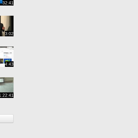
32:41
3:02
4:43
1:22:41