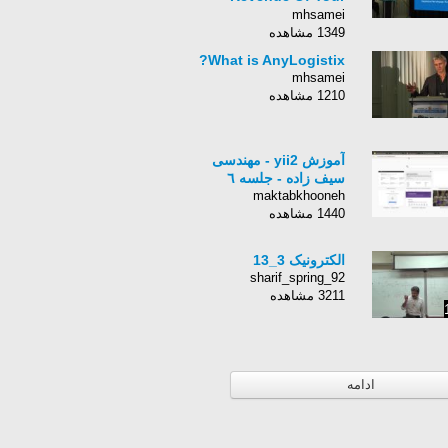
Fleet (David Barbieri
mhsamei
Kennedy)
1349 مشاهده
What is AnyLogistix?
mhsamei
1210 مشاهده
آموزش yii2 - مهندسی
سیف زاده - جلسه ٦
maktabkhooneh
1440 مشاهده
الکترونیک 3_13
sharif_spring_92
3211 مشاهده
ادامه