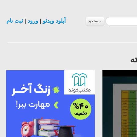
آپلود ویدئو
|
ورود
|
ثبت نام
جستجو
ه