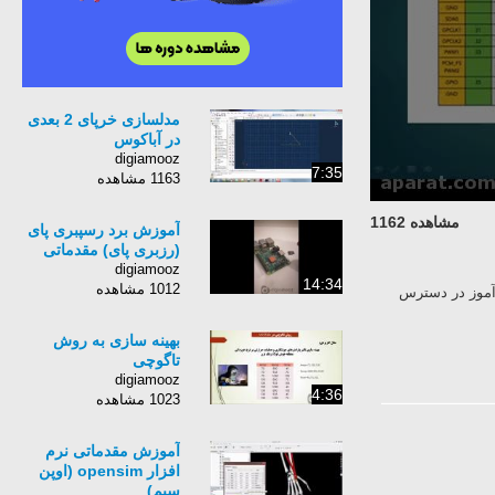
مدلسازی خرپای 2 بعدی
در آباکوس
digiamooz
7:35
1163 مشاهده
مشاهده 1162
آموزش برد رسپبری پای
(رزبری پای) مقدماتی
digiamooz
14:34
1012 مشاهده
آموز در دسترس
بهینه سازی به روش
تاگوچی
digiamooz
4:36
1023 مشاهده
آموزش مقدماتی نرم
افزار opensim (اوپن
سیم)