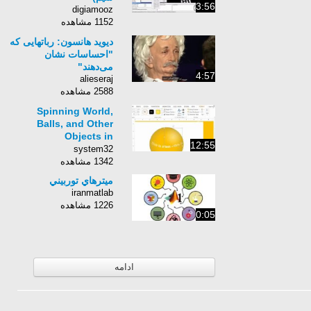
3:56
digiamooz
1152 مشاهده
دیوید هانسون: رباتهایی که
"احساسات نشان
می‌دهند"
4:57
alieseraj
2588 مشاهده
Spinning World,
Balls, and Other
Objects in
12:55
PowerPoint:
system32
Advanced Animation
1342 مشاهده
Tutorial
میترهاي توربيني
iranmatlab
1226 مشاهده
0:05
ادامه