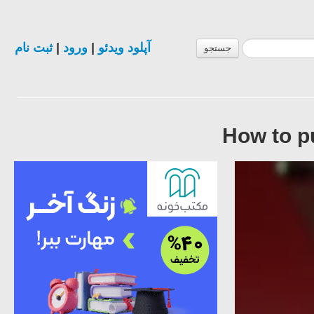
ثبت نام
|
ورود
|
آپلود ویدئو
جستجو
How to p