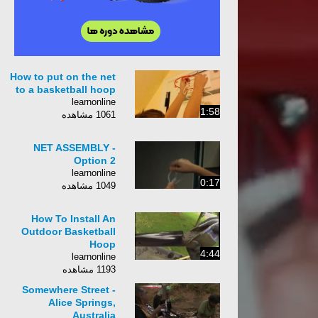
How to put on the net
to a basketball hoop
learnonline
1:58
1061 مشاهده
NET ASSEMBLY -
Option 2
learnonline
0:17
1049 مشاهده
How To Install An
Outdoor Basketball
Hoop
4:44
learnonline
1193 مشاهده
Somewhere Street -
Alice Springs,
Australia