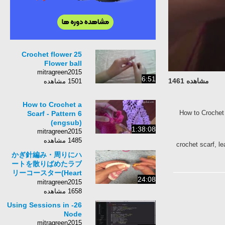
Crochet flower 25
Flower ball
mitragreen2015
6:51
مشاهده 1461
1501 مشاهده
How to Crochet a
How to Crochet
Scarf - Pattern 6
(engsub)
1:38:08
mitragreen2015
1485 مشاهده
crochet scarf, l
かぎ針編み・周りにハ
ートを散りばめたラブ
リーコースター(Heart
24:08
coaster)/easy crochet
mitragreen2015
1658 مشاهده
26- Using Sessions in
Node
mitragreen2015