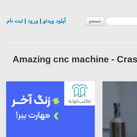
ثبت نام
|
ورود
|
آپلود ویدئو
جستجو
Amazing cnc machine - Cras