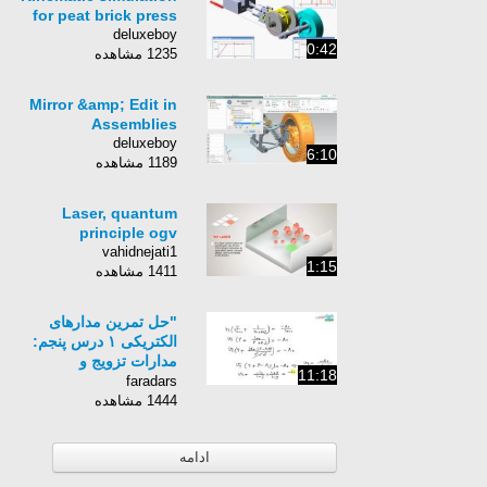
for peat brick press
deluxeboy
0:42
1235 مشاهده
Mirror &amp; Edit in
Assemblies
deluxeboy
6:10
1189 مشاهده
Laser, quantum
principle ogv
vahidnejati1
1:15
1411 مشاهده
"حل تمرین مدارهای
الکتریکی ۱ درس پنجم:
مدارات تزویج و
11:18
ترانسفورماتورها (پ)"
faradars
1444 مشاهده
ادامه