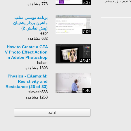
ئوری, بیز, دسته, بندی, کننده, بیز, دسته,
5:37
773 مشاهده
برنامه نویسی متلب
ماشین بردار پشتیبان
(پیش نمایش 2)
7:09
espr
682 مشاهده
How to Create a GTA
V Photo Effect Action
in Adobe Photoshop
45:42
BabArt iR
babart
1393 مشاهده
Physics - E&amp;M:
Resistivity and
Resistance (26 of 33)
4:40
What is an
siavash533
Electromotive
1263 مشاهده
&quot;Force&quot;,
EMF
ادامه