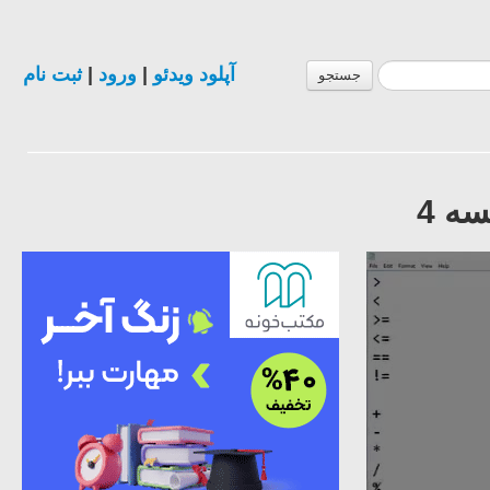
آپلود ویدئو
|
ورود
|
ثبت نام
جستجو
ه 4