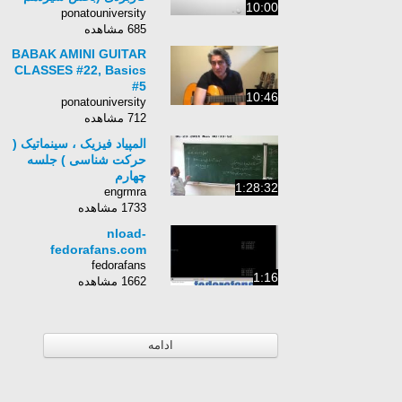
10:00
افعال مهم و پرکاربرد
ponatouniversity
زبان ترکی)
685 مشاهده
BABAK AMINI GUITAR
CLASSES #22, Basics
#5
10:46
ponatouniversity
712 مشاهده
المپیاد فیزیک ، سینماتیک (
حرکت شناسی ) جلسه
چهارم
1:28:32
engrmra
1733 مشاهده
nload-
fedorafans.com
fedorafans
1:16
1662 مشاهده
ادامه