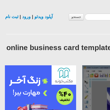
ثبت نام
|
ورود
|
آپلود ویدئو
جستجو
online business card templa