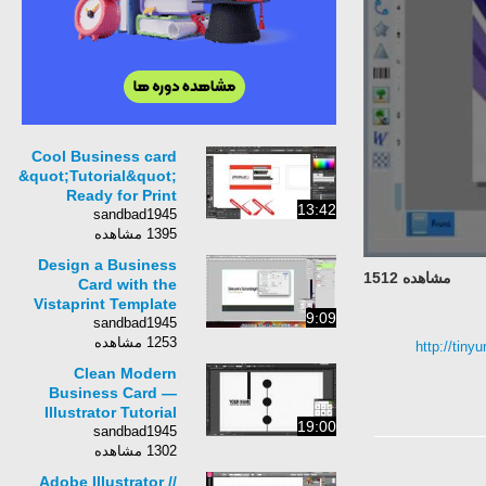
Cool Business card
&quot;Tutorial&quot;
Ready for Print
13:42
sandbad1945
1395 مشاهده
Design a Business
مشاهده 1512
Card with the
Vistaprint Template
9:09
sandbad1945
1253 مشاهده
http://t
Clean Modern
Business Card —
Illustrator Tutorial
19:00
sandbad1945
1302 مشاهده
Adobe Illustrator //