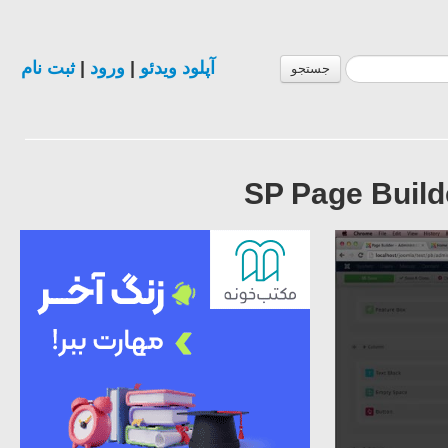
ثبت نام
|
ورود
|
آپلود ویدئو
جستجو
SP Page Build