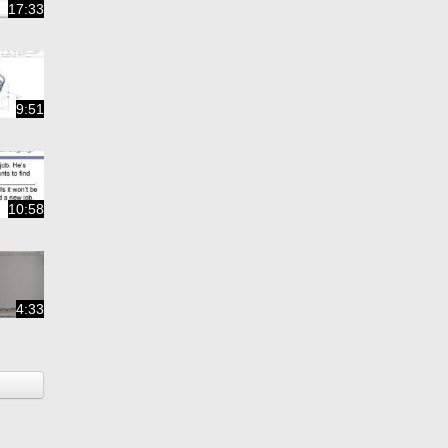
17:33
9:51
10:58
4:33