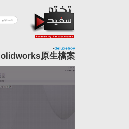
-
deluxeboy
olidworks原生檔案