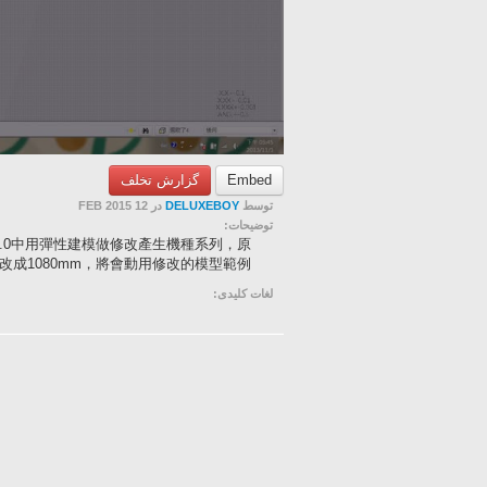
گزارش تخلف
Embed
در 12 FEB 2015
DELUXEBOY
توسط
توضیحات:
reo 2.0中用彈性建模做修改產生機種系列，原
m改成1080mm，將會動用修改的模型範例。
لغات کلیدی: