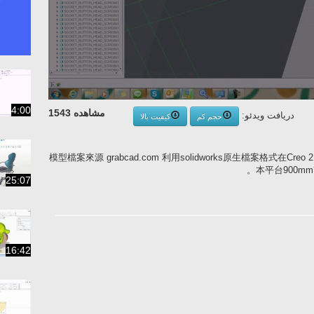
4:00
مشاهده 1543
دریافت ویدئو:
حجم کم
کیفیت بالا
模型檔案來源 grabcad.com 利用solidworks原生檔案格式在C
本平台900m
25:07
16:42