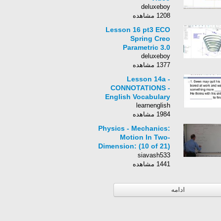
deluxeboy
1208 مشاهده
Lesson 16 pt3 ECO
Spring Creo
Parametric 3.0
deluxeboy
1377 مشاهده
Lesson 14a -
CONNOTATIONS -
English Vocabulary
learnenglish
1984 مشاهده
Physics - Mechanics:
Motion In Two-
Dimension: (10 of 21)
Finding the Height: A
siavash533
General Approach
1441 مشاهده
ادامه