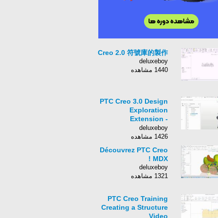
Creo 2.0 符號庫的製作
deluxeboy
1440 مشاهده
PTC Creo 3.0 Design
Exploration
Extension -
İnformatik
deluxeboy
1426 مشاهده
Découvrez PTC Creo
MDX !
deluxeboy
1321 مشاهده
PTC Creo Training
Creating a Structure
Video