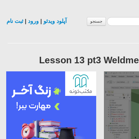
ثبت نام
|
ورود
|
آپلود ویدئو
جستجو
Lesson 13 pt3 Weldmen