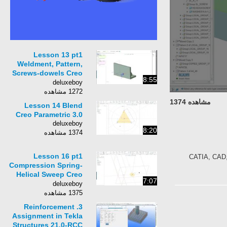
Lesson 13 pt1
Weldment, Pattern,
Screws-dowels Creo
8:55
Parametric 3.0
deluxeboy
1272 مشاهده
مشاهده 1374
Lesson 14 Blend
Creo Parametric 3.0
deluxeboy
8:20
1374 مشاهده
Lesson 16 pt1
CATIA, CAD,
Compression Spring-
Helical Sweep Creo
7:07
Parametric 3.0
deluxeboy
1375 مشاهده
3. Reinforcement
Assignment in Tekla
Structures 21.0-RCC