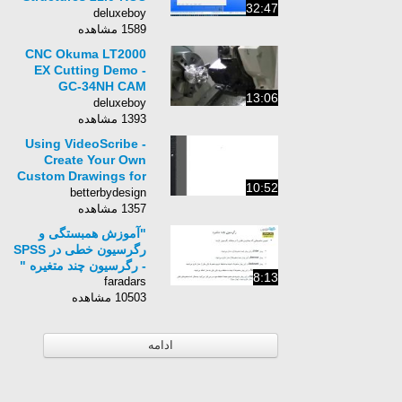
32:47
Tutorial Part-3
deluxeboy
1589 مشاهده
CNC Okuma LT2000
EX Cutting Demo -
GC-34NH CAM
13:06
Grinder
deluxeboy
1393 مشاهده
Using VideoScribe -
Create Your Own
Custom Drawings for
10:52
Whiteboard Video
betterbydesign
1357 مشاهده
"آموزش همبستگی و
رگرسیون خطی در SPSS
- رگرسیون چند متغیره "
8:13
faradars
10503 مشاهده
ادامه