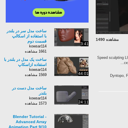
ساخت مدل سر در بلندر
با استفاده از اسکالپ
مشاهده 1490
قسمت دوم
3:41
kowsar114
1661 مشاهده
Speed ​​sculpting
ساخت یک مدل در بلندر با
ск
استفاده ازاسکاپ
kowsar114
44:01
1569 مشاهده
Dyntopo, F
ساخت مدل دست در
بلندر
kowsar114
24:11
1573 مشاهده
Blender Tutorial -
Advanced Array
Animation Part 9/10