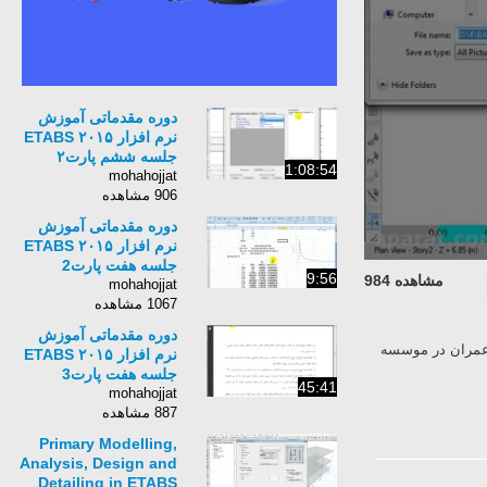
دوره مقدماتی آموزش
نرم افزار ETABS ۲۰۱۵
جلسه ششم پارت۲
1:08:54
mohahojjat
906 مشاهده
دوره مقدماتی آموزش
نرم افزار ETABS ۲۰۱۵
جلسه هفت پارت2
9:56
مشاهده 984
mohahojjat
1067 مشاهده
دوره مقدماتی آموزش
 عمران در موسسه
نرم افزار ETABS ۲۰۱۵
جلسه هفت پارت3
45:41
mohahojjat
887 مشاهده
Primary Modelling,
Analysis, Design and
Detailing in ETABS