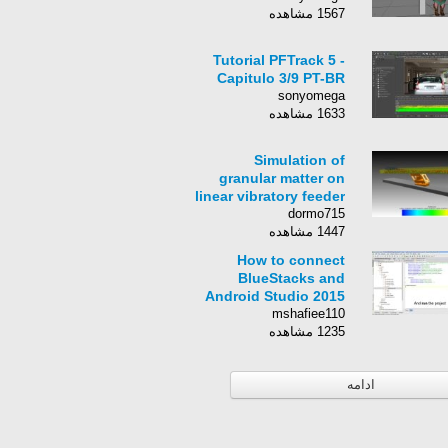
1567 مشاهده
Tutorial PFTrack 5 -
Capitulo 3/9 PT-BR
sonyomega
1633 مشاهده
Simulation of
granular matter on
linear vibratory feeder
dormo715
1447 مشاهده
How to connect
BlueStacks and
Android Studio 2015
mshafiee110
1235 مشاهده
ادامه