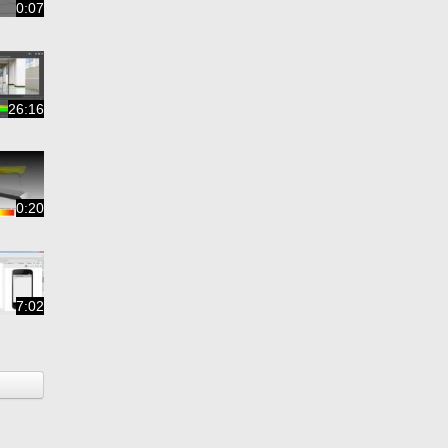
0:07
26:16
0:20
7:02