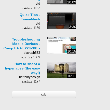
20:09
wood carving
ytd
1152 مشاهده
Quick Tips -
FrameMesh
ytd
3:30
1159 مشاهده
Troubleshooting
Mobile Devices -
CompTIA A+ 220-901 -
10:15
4.5
siavash533
1309 مشاهده
How to shoot a
hyperlapse (the easy
way!)
10:11
betterbydesign
1177 مشاهده
ادامه