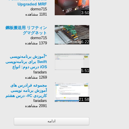
Upgraded MRF
dormo715
3:50
1181 مشاهده
鋼板搬送用 リフティン
グマグネット
dormo715
6:22
1379 مشاهده
"آموزش برنامه‌نویسی
Swift برای برنامه‌نویسی
iOS درس دوم: انواع
5:51
متغیرها – اپراتورهای
faradars
محاسباتی"
1269 مشاهده
مجموعه فرادرس های
آموزش برنامه نویسی
کاربردی C#- درس هشتم
21:58
faradars
2091 مشاهده
ادامه