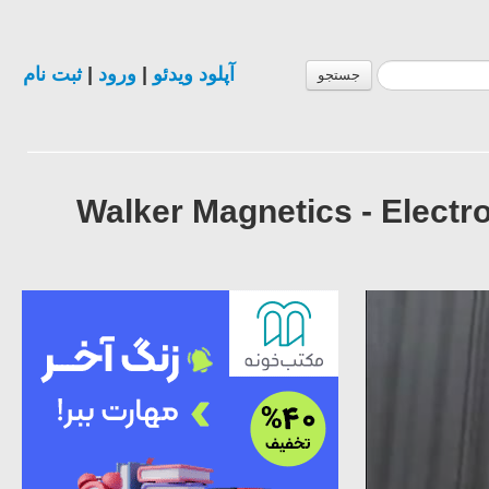
آپلود ویدئو
|
ورود
|
ثبت نام
جستجو
Walker Magnetics - Elec