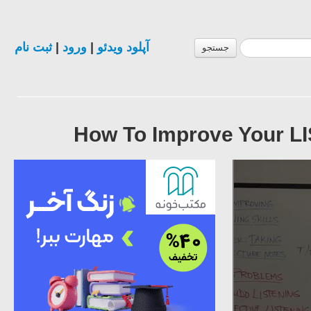
ثبت نام
|
ورود
|
آپلود ویدئو
جستجو
How To Improve Your LI