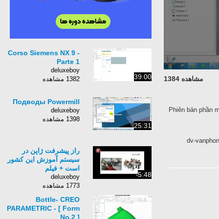
Corso Siemens NX 9 -
Parte 1
deluxeboy
39:00
مشاهده 1384
1382 مشاهده
Подводы Powermill
Phiên bản phần m
deluxeboy
1398 مشاهده
25:31
dv-vanphon
راز پیشرفت ژاپن در
سیستم آموزش این کشور
است + فیلم
5:48
deluxeboy
1773 مشاهده
Bottle- CREO
PARAMETRIC - [ Form
No.2 ]