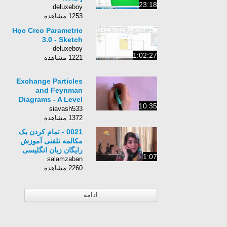
23:18
deluxeboy
1253 مشاهده
Học Creo Parametric
3.0 - Sketch
deluxeboy
1:02:27
1221 مشاهده
Exchange Particles
and Feynman
Diagrams - A Level
10:35
Physics
siavash533
1372 مشاهده
0021 - تمام کردن یک
مکالمه تلفنی آموزش
رایگان زبان انگلیسی
1:07
salamzaban
2260 مشاهده
ادامه