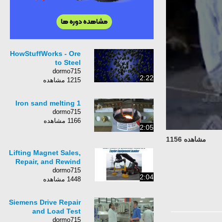
HowStuffWorks - Ore
to Steel
dormo715
2:22
1215 مشاهده
Iron sand melting 1
dormo715
1166 مشاهده
2:05
مشاهده 1156
Lifting Magnet Sales,
Repair, and Rewind
dormo715
2:04
1448 مشاهده
Siemens Drive Repair
and Load Test
dormo715