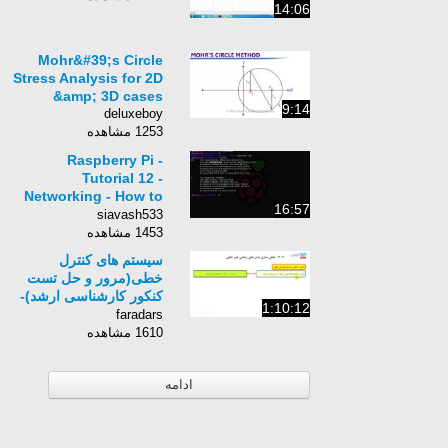
14:06
Mohr&#39;s Circle
Stress Analysis for 2D
&amp; 3D cases
9:14
deluxeboy
1253 مشاهده
Raspberry Pi -
Tutorial 12 -
Networking - How to
16:57
Configure a Static IP
siavash533
Address &amp; Setup
1453 مشاهده
Wifi
سیستم های کنترل
خطی(مرور و حل تست
کنکور کارشناسی ارشد)‎-
1:10:12
درس سوم:مدل سازی
faradars
سیستم های فیزیکی(الف)
1610 مشاهده
ادامه