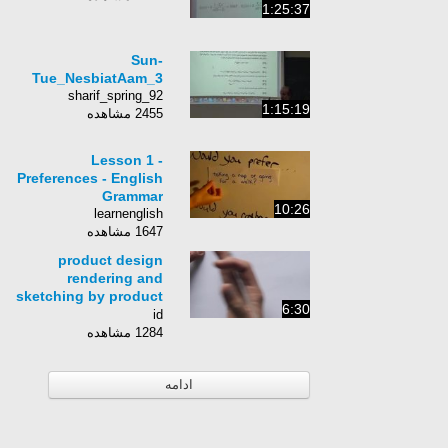
1:25:37
Sun-
Tue_NesbiatAam_3
sharif_spring_92
1:15:19
2455 مشاهده
Lesson 1 -
Preferences - English
Grammar
10:26
learnenglish
1647 مشاهده
product design
rendering and
sketching by product
6:30
tank
id
1284 مشاهده
ادامه