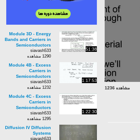
Module 3D - Energy
Bands and Carriers in
Semiconductors
51:38
siavash533
1290 مشاهده
Module 4B - Excess
Carriers in
Semiconductors
1:17:53
siavash533
1232 مشاهده
مشاهده 1236
Module 4C - Excess
Carriers in
Semiconductors
1:22:30
siavash533
1295 مشاهده
Diffusion IV Diffusion
Systems
siavash533