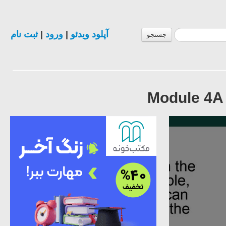
ثبت نام
|
ورود
|
آپلود ویدئو
جستجو
Module 4A 