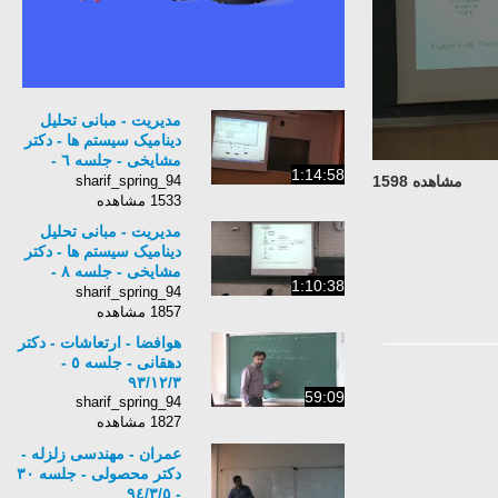
مدیریت - مبانی تحلیل
دینامیک سیستم ها - دکتر
مشایخی - جلسه ٦ -
1:14:58
٩٣/١١/٢٨
sharif_spring_94
مشاهده 1598
1533 مشاهده
مدیریت - مبانی تحلیل
دینامیک سیستم ها - دکتر
مشایخی - جلسه ٨ -
1:10:38
٩٣/١٢/٥
sharif_spring_94
1857 مشاهده
هوافضا - ارتعاشات - دکتر
دهقانی - جلسه ٥ -
٩٣/١٢/٣
59:09
sharif_spring_94
1827 مشاهده
عمران - مهندسی زلزله -
دکتر محصولی - جلسه ٣٠
- ٩٤/٣/٥