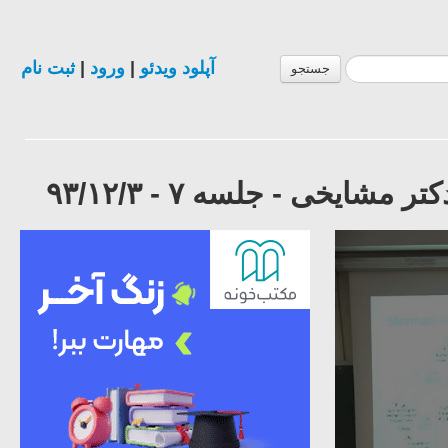
آپلود ویدئو
|
ورود
|
ثبت نام
جستجو
ایخی - جلسه ٧ - ٩٣/١٢/٣