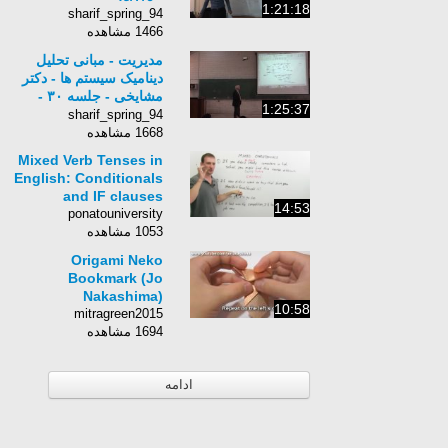
1:21:18
sharif_spring_94
1466 مشاهده
مدیریت - مبانی تحلیل
دینامیک سیستم ها - دکتر
مشایخی - جلسه ٣٠ -
1:25:37
٩٤/٣/٣
sharif_spring_94
1668 مشاهده
Mixed Verb Tenses in
English: Conditionals
and IF clauses
14:53
ponatouniversity
1053 مشاهده
Origami Neko
Bookmark (Jo
Nakashima)
10:58
mitragreen2015
1694 مشاهده
ادامه