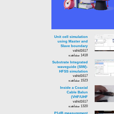
Unit cell simulation
using Master and
Slave boundary
conditions of HFSS
vahid1617
1418 مشاهده
Substrate Integrated
waveguide (SIW)-
HFSS simulation
vahid1617
1523 مشاهده
Inside a Coaxial
Cable Balun
(VHF/UHF
Transformer)
vahid1617
1320 مشاهده
P1dB measurement