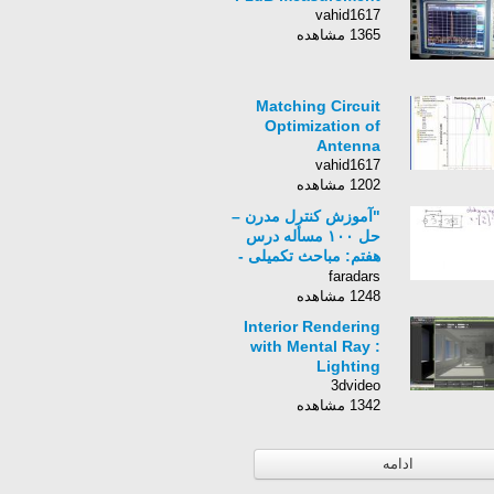
vahid1617
1365 مشاهده
Matching Circuit
Optimization of
Antenna
vahid1617
1202 مشاهده
"آموزش کنترل مدرن –
حل ۱۰۰ مسأله درس
هفتم: مباحث تکمیلی -
کنترل پذیری و رویت
faradars
پذیری شبکه‌های
1248 مشاهده
الکتریکی"
Interior Rendering
with Mental Ray :
Lighting
3dvideo
1342 مشاهده
ادامه