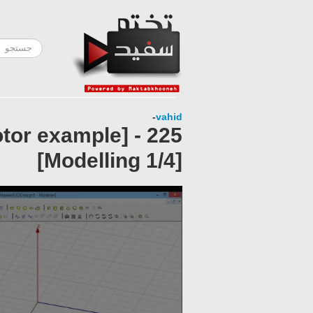
-
vahid
motor example]
[Modelling 1/4]