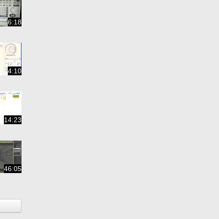
6:18
4:10
14:23
46:05