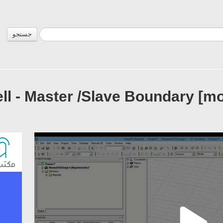
جستجو
xwell - Master /Slave Boundary [