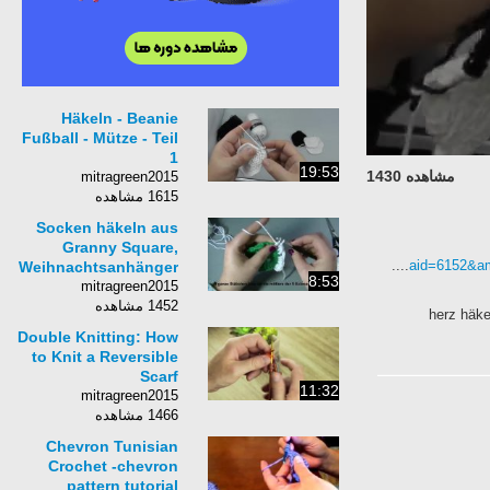
Häkeln - Beanie
Fußball - Mütze - Teil
1
19:53
مشاهده 1430
mitragreen2015
1615 مشاهده
Socken häkeln aus
Granny Square,
....
aid=6152&a
Weihnachtsanhänger
8:53
mitragreen2015
1452 مشاهده
herz häke
Double Knitting: How
to Knit a Reversible
Scarf
11:32
mitragreen2015
1466 مشاهده
Chevron Tunisian
Crochet -chevron
pattern tutorial