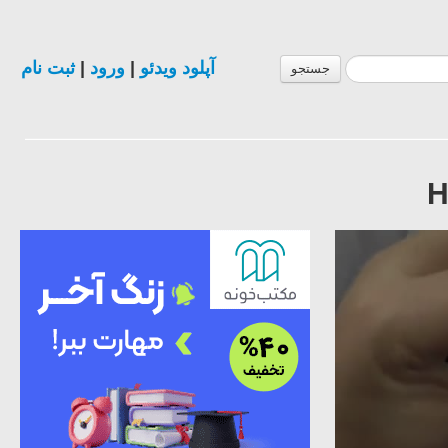
ثبت نام
|
ورود
|
آپلود ویدئو
جستجو
H