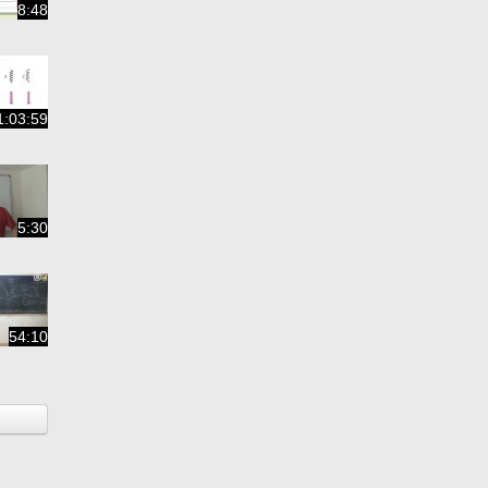
8:48
1:03:59
5:30
54:10