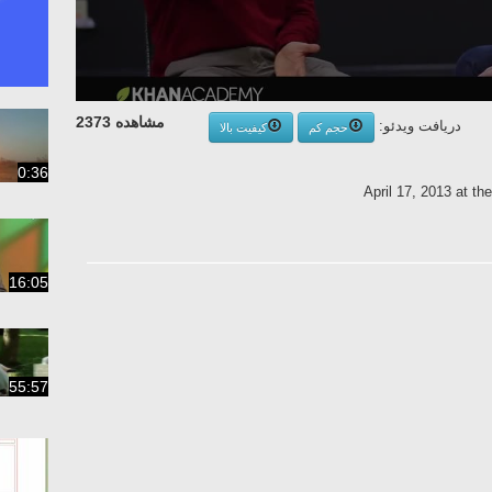
مشاهده 2373
دریافت ویدئو:
حجم کم
کیفیت بالا
0:36
April 17, 2013 at t
16:05
55:57