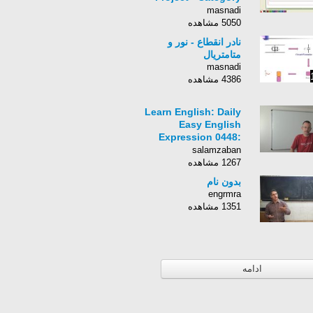
List
masnadi
5050 مشاهده
نادر انقطاع - نور و
متامتریال
masnadi
4386 مشاهده
Learn English: Daily
Easy English
Expression 0448:
take cover
salamzaban
1267 مشاهده
بدون نام
engrmra
1351 مشاهده
ادامه