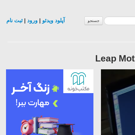
ثبت نام
|
ورود
|
آپلود ویدئو
جستجو
Leap Moti