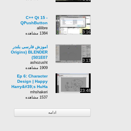
C++ Qt 15 -
QPushButton
alilibre
3:16
1384 مشاهده
اموزش فارسی بلندر
Origins) BLENDER
S01E07)
3:13
ashozusht
1909 مشاهده
Ep 6: Character
Design | Happy
Harry&#39;s HuHa
23:48
Two How Tos
mhshakeri
1537 مشاهده
ادامه