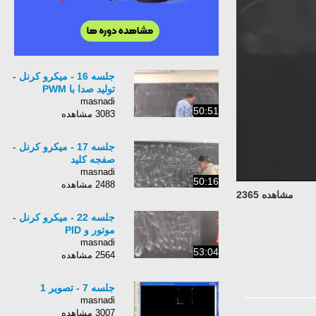
جلسه 16 - میکرو کرنل -
تولید صدا با PWM
masnadi
50:51
3083 مشاهده
جلسه 17 - میکرو کرنل -
صفجه کلید
masnadi
50:16
2488 مشاهده
مشاهده 2365
جلسه 22 - میکرو کرنل -
موتور و PID
masnadi
53:04
2564 مشاهده
جلسه 7 - تصویر 1
masnadi
3007 مشاهده