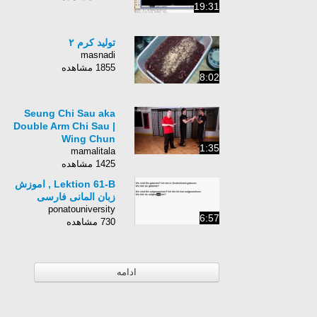
19:31
توليد كرم ٢
masnadi
1855 مشاهده
8:02
Seung Chi Sau aka
Double Arm Chi Sau |
Wing Chun
1:35
mamalitala
1425 مشاهده
Lektion 61-B , اموزش
زبان المانی فارسی
ponatouniversity
6:57
730 مشاهده
ادامه