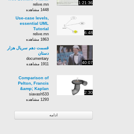
1:21:36
Graphs and Ternary
relive.mn
Trees
1448 مشاهده
Use-case levels,
essential UML
Tutorial
6:48
relive.mn
1863 مشاهده
قسمت دهم سریال هزار
دستان
documentary
40:07
1911 مشاهده
Comparison of
Pelton, Francis
&amp; Kaplan
2:30
Turbine
siavash533
1293 مشاهده
ادامه