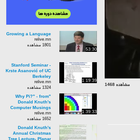
Growing a Language
relive.mn
1801 مشاهده
53:30
Stanford Seminar -
Krste Asanović of UC
Berkeley
1:19:39
relive.mn
مشاهده 1468
1324 مشاهده
"Why Pi?" - from
Donald Knuth's
Computer Musings
1:39:33
relive.mn
1652 مشاهده
Donald Knuth's
Annual Christmas
Tree Lecture- Planar