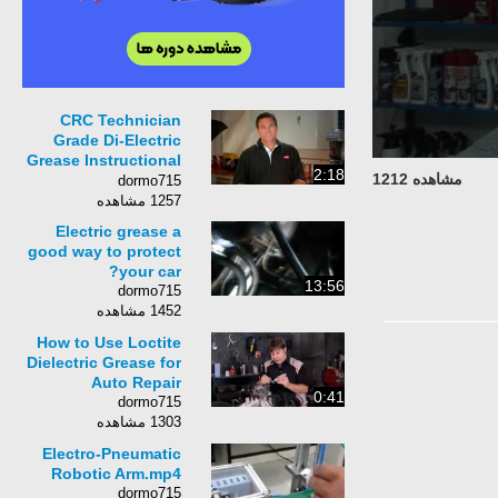
CRC Technician
Grade Di-Electric
Grease Instructional
2:18
مشاهده 1212
Video
dormo715
1257 مشاهده
Electric grease a
good way to protect
your car?
13:56
dormo715
1452 مشاهده
How to Use Loctite
Dielectric Grease for
Auto Repair
0:41
dormo715
1303 مشاهده
Electro-Pneumatic
Robotic Arm.mp4
dormo715