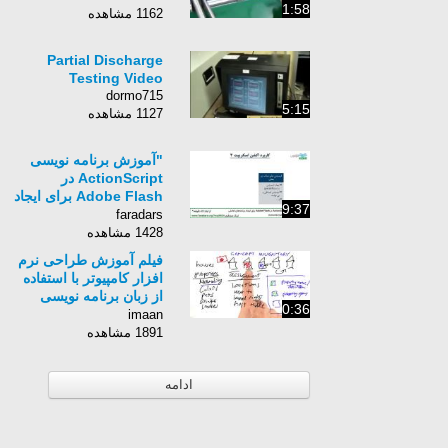
1:58
1162 مشاهده
Partial Discharge
Testing Video
dormo715
5:15
1127 مشاهده
"​آموزش برنامه نویسی
ActionScript در
Adobe Flash‎ برای ایجاد
9:37
برنامه‌های تعاملی
faradars
مقدمه‌"
1428 مشاهده
فیلم آموزش طراحی نرم
افزار کامپیوتر با استفاده
از زبان برنامه نویسی
0:36
Python برای کامپیوتر-
imaan
زبان انگلیسی - بخش 77
1891 مشاهده
ادامه