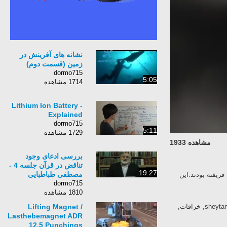
نشانه های آفرينش در
زمين (قسمت دوم)
dormo715
5:05
1714 مشاهده
Lithium Ion Battery -
Explained
dormo715
5:11
1729 مشاهده
مشاهده 1933
بررسی ادعای وجود
تناقض در قرآن جلسه 4 -
19:27
مصطفی طباطبایی
فریفته بودند.این
dormo715
1810 مشاهده
sheytan, farsi, persian, iran, islam, shia, mohammad, quran, religion, imam, ali, khoda, mahdi, خرافات,
Lifting Magnet /
Lasthebemagnet ADR
12,5 Punchings