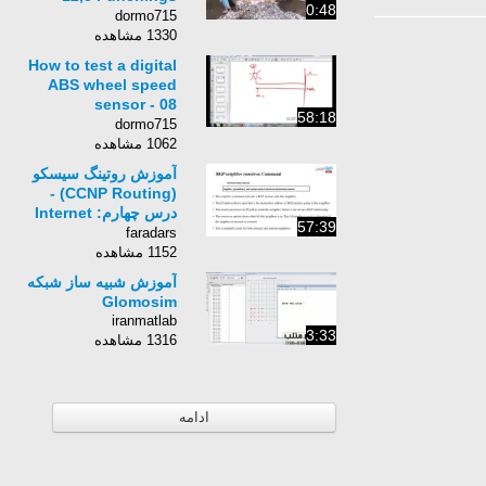
0:48
AdobA
dormo715
1330 مشاهده
How to test a digital
ABS wheel speed
sensor - 08
58:18
Chrysler,Dodge,Jeep
dormo715
1062 مشاهده
آموزش روتینگ سیسکو
(CCNP Routing) -
درس چهارم: Internet
57:39
Connectivity (الف)
faradars
1152 مشاهده
آموزش شبیه ساز شبکه
Glomosim
iranmatlab
3:33
1316 مشاهده
ادامه