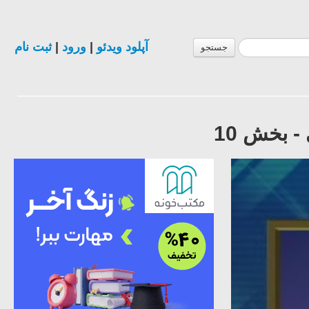
آپلود ویدئو
|
ورود
|
ثبت نام
جستجو
- بخش 10