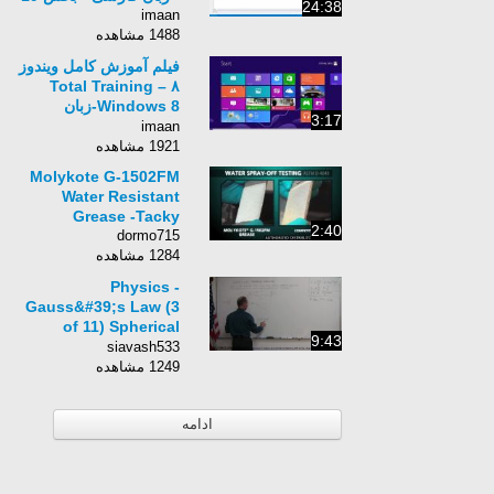
24:38
imaan
1488 مشاهده
فیلم آموزش کامل ویندوز
۸ – Total Training
Windows 8-زبان
3:17
انگلیسی -بخش 10
imaan
1921 مشاهده
Molykote G-1502FM
Water Resistant
Grease -Tacky
2:40
dormo715
1284 مشاهده
Physics -
Gauss&#39;s Law (3
of 11) Spherical
9:43
Charge
siavash533
1249 مشاهده
ادامه