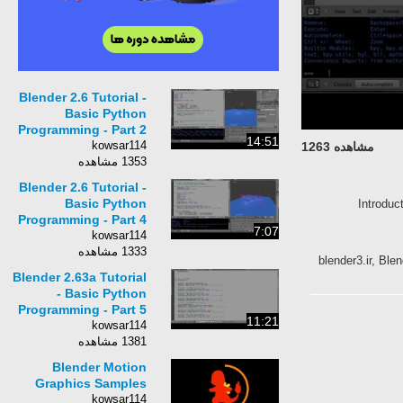
Blender 2.6 Tutorial -
Basic Python
Programming - Part 2
14:51
kowsar114
مشاهده 1263
1353 مشاهده
Blender 2.6 Tutorial -
Basic Python
Introduc
Programming - Part 4
7:07
kowsar114
1333 مشاهده
Blender 2.63a Tutorial
- Basic Python
Programming - Part 5
11:21
kowsar114
1381 مشاهده
Blender Motion
Graphics Samples
kowsar114