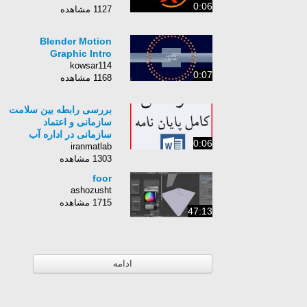
0:06
1127 مشاهده
Blender Motion
Graphic Intro
kowsar114
0:07
1168 مشاهده
بررسی رابطه بین سلامت
سازمانی و اعتماد
سازمانی در اداره آب
0:06
iranmatlab
1303 مشاهده
foor
ashozusht
1715 مشاهده
47:13
ادامه