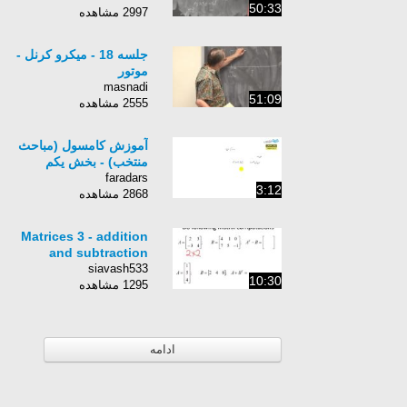
50:33
2997 مشاهده
جلسه 18 - میکرو کرنل -
موتور
masnadi
51:09
2555 مشاهده
آموزش کامسول (مباحث
منتخب) - بخش یکم
faradars
3:12
2868 مشاهده
Matrices 3 - addition
and subtraction
siavash533
10:30
1295 مشاهده
ادامه