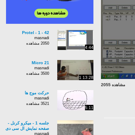
Protel - 1 - 42
masnadi
2050 مشاهده
4:44
Micro 21
masnadi
3500 مشاهده
1:13:28
مشاهده 2055
حرکت موج ها
masnadi
3521 مشاهده
5:11
جلسه 1 - میکرو کرنل -
صفحه نمایش ال سی دی
masnadi