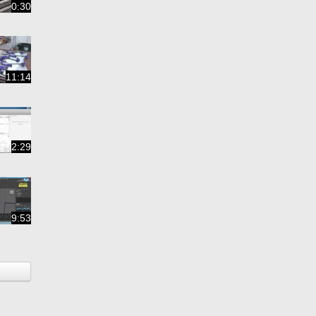
0:30
11:14
2:29
9:53