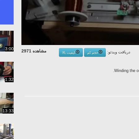
3:00
مشاهده 2971
دریافت ویدئو:
حجم کم
کیفیت بالا
Winding the o
1:32
13:33