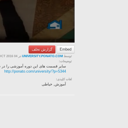
گزارش تخلف
Embed
در 04 OCT 2016
UNIVERSITY.PONATO.COM
توسط
توضیحات:
سایر قسمت های این دوره آموزشی را در سا:
http://ponato.com/university/?p=5344
لغات کلیدی:
آموزش, خیاطی