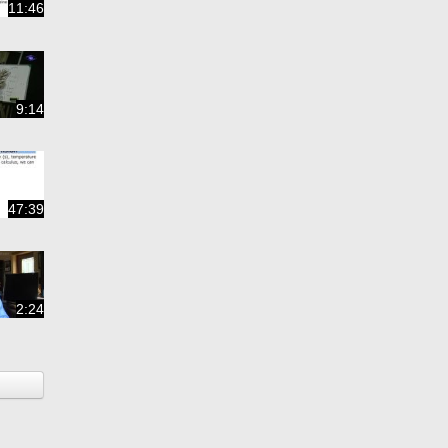
11:46
9:14
47:39
2:24