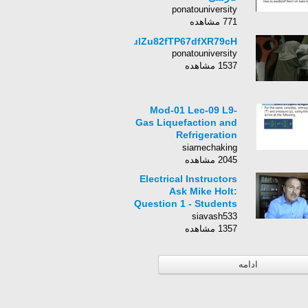
ponatouniversity
771 مشاهده
lulZu82fTP67dfXR79cH
ponatouniversity
1537 مشاهده
Mod-01 Lec-09 L9-
Gas Liquefaction and
Refrigeration
Systems II
siamechaking
2045 مشاهده
Electrical Instructors
Ask Mike Holt:
Question 1 - Students
Behind in Class
siavash533
(2min:25sec)
1357 مشاهده
ادامه