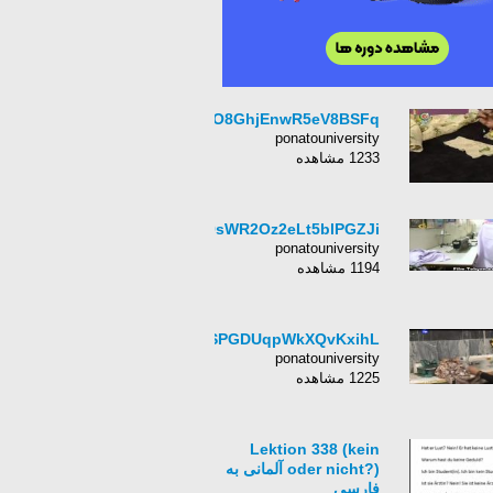
tZBO8GhjEnwR5eV8BSFq
ponatouniversity
1233 مشاهده
c9sWR2Oz2eLt5blPGZJi
ponatouniversity
1194 مشاهده
BeFSPGDUqpWkXQvKxihL
ponatouniversity
1225 مشاهده
Lektion 338 (kein
oder nicht?) آلمانی‌ به
فارسی