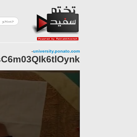
-
university.ponato.com
C6m03QIk6tlOynk