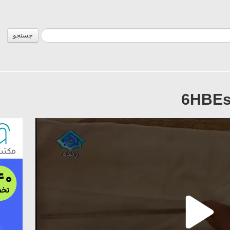
جستجو
6HBEs