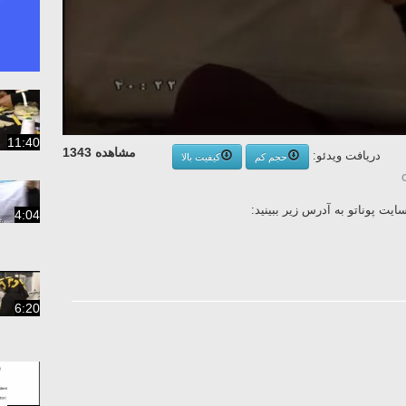
11:40
مشاهده 1343
دریافت ویدئو:
حجم کم
کیفیت بالا
یت پوناتو به آدرس زیر ببینید
4:04
6:20