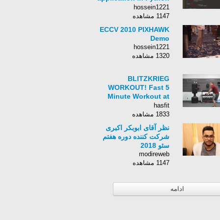
(updated)
hossein1221
1147 مشاهده
ECCV 2010 PIXHAWK
Demo
hossein1221
1320 مشاهده
BLITZKRIEG
WORKOUT! Fast 5
Minute Workout at
Home! 5 Minute
hasfit
Cardio Workout |
1833 مشاهده
Freddie of HASfit
نظر آقای ابوبکر اکبری
شرکت کننده دوره هفتم
سئو 2018
modireweb
1147 مشاهده
ادامه