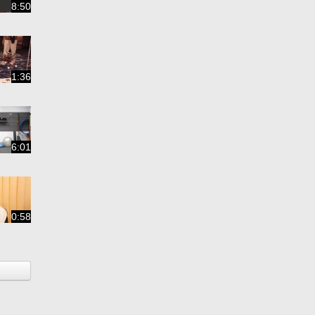
8:50
1:36
6:01
0:58